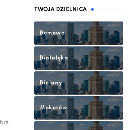
TWOJA DZIELNICA
Bemowo
Białołęka
Bielany
Mokotów
ych i