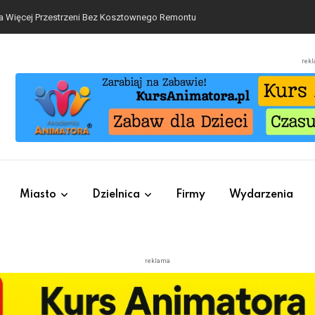
ą, kawą i chwilą dla siebie
rek
Miasto
Dzielnica
Firmy
Wydarzenia
reklama