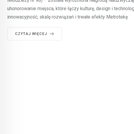
Młodzieży nr 98) – została wyróżniona Nagrodą Nadzwycz
uhonorowanie miejsca, które łączy kulturę, design i techno
innowacyjność, skalę rozwiązań i trwałe efekty Metrotekę
CZYTAJ WIĘCEJ