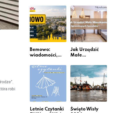
informacje i
rzeczywistość”
wydarzenia z
w Galerii XX1
dzielnicy
Bemowo:
Jak Urządzić
wiadomości,
Małe
informacje i
Mieszkanie? 10
wydarzenia z
Sposobów Na
dzielnicy
Więcej
Przestrzeni Bez
drodze”.
Kosztownego
Remontu
tóra robi
Letnie Czytanki
Święto Wisły