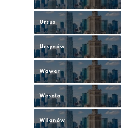
Ursus
Ursynów
Wawer
Wesoła
Wilanów