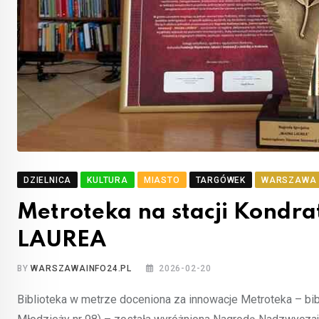
DZIELNICA
KULTURA
MIASTO
TARGÓWEK
WARSZAWA
Metroteka na stacji Kond
LAUREA
BY
WARSZAWAINFO24.PL
2026-02-20
Biblioteka w metrze doceniona za innowacje Metroteka – bib