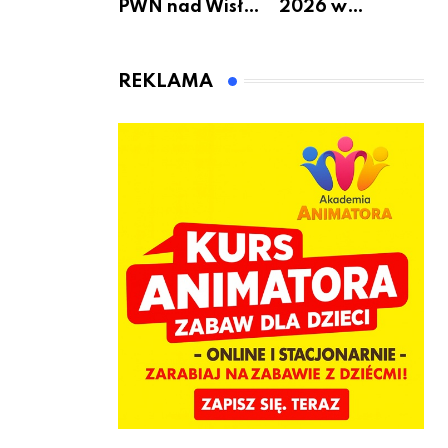
PWN nad Wisłą.
2026 w
Niedziela z
Warszawie –
książką, kawą i
kiedy, gdzie i co
chwilą dla
się będzie działo
REKLAMA
siebie
2 sierpnia