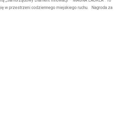
ajną „Samorządowy Diament Innowacji – MAGNA LAUREA”. To
logię w przestrzeni codziennego miejskiego ruchu. Nagroda za