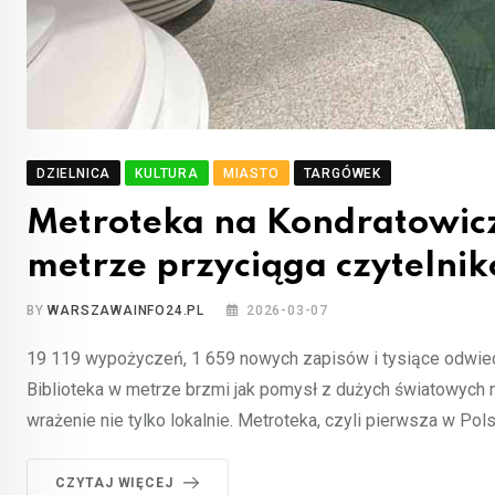
DZIELNICA
KULTURA
MIASTO
TARGÓWEK
Metroteka na Kondratowicz
metrze przyciąga czytelników
BY
WARSZAWAINFO24.PL
2026-03-07
19 119 wypożyczeń, 1 659 nowych zapisów i tysiące odwiedz
Biblioteka w metrze brzmi jak pomysł z dużych światowych met
wrażenie nie tylko lokalnie. Metroteka, czyli pierwsza w Pol
CZYTAJ WIĘCEJ