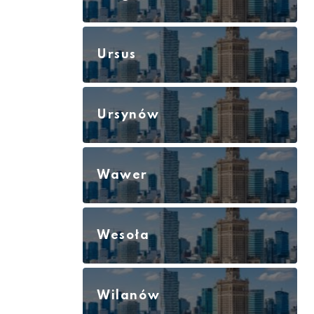
Ursus
Ursynów
Wawer
Wesoła
Wilanów