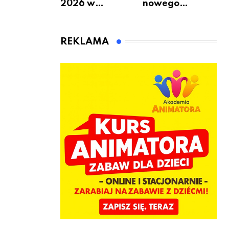
2026 w
nowego
Warszawie –
bukmachera: 8
kiedy, gdzie i co
rzeczy, które
się będzie działo
warto
REKLAMA
2 sierpnia
sprawdzić przed
pierwszą
wpłatą