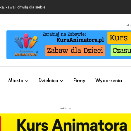
ą, kawą i chwilą dla siebie
rek
Miasto
Dzielnica
Firmy
Wydarzenia
reklama