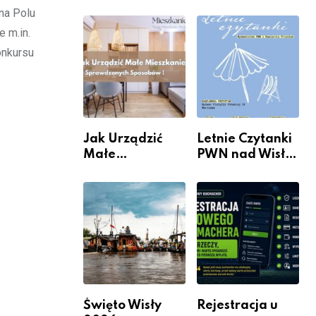
rzeczywistość”
informacje i
na Polu
w Galerii XX1
wydarzenia z
 m.in.
dzielnicy
onkursu
Jak Urządzić
Letnie Czytanki
Małe
PWN nad Wisłą.
Mieszkanie? 10
Niedziela z
Sposobów Na
książką, kawą i
Więcej
chwilą dla
Przestrzeni Bez
siebie
Kosztownego
Remontu
Święto Wisły
Rejestracja u