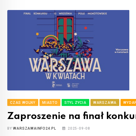
CZAS WOLNY
MIASTO
STYL ŻYCIA
WARSZAWA
WYDA
Zaproszenie na finał konk
BY
WARSZAWAINFO24.PL
2025-09-08