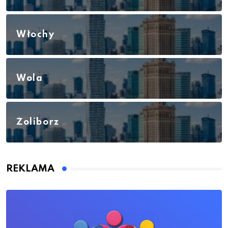
Włochy
Wola
Żoliborz
REKLAMA