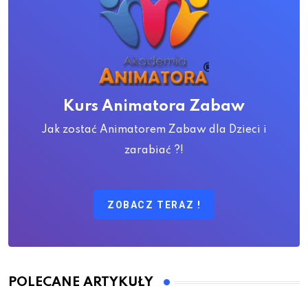
Kurs Animatora Zabaw
Jak zostać Animatorem Zabaw dla Dzieci i
zarabiać ?!
ZOBACZ TERAZ !
POLECANE ARTYKUŁY