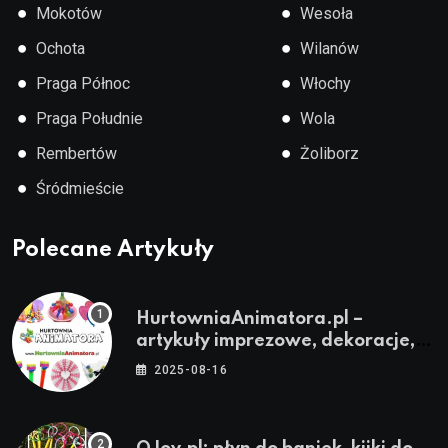
●
●
Mokotów
Wesoła
●
●
Ochota
Wilanów
●
●
Praga Północ
Włochy
●
●
Praga Południe
Wola
●
●
Rembertów
Żoliborz
●
Śródmieście
Polecane Artykuły
HurtowniaAnimatora.pl –
artykuły imprezowe, dekoracje,
stroje i akcesoria dla animatorów
2025-08-16