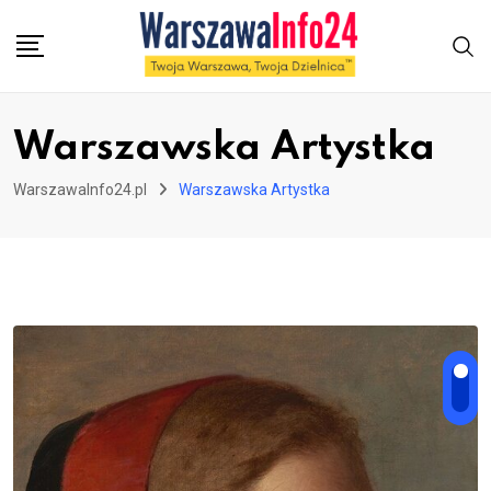
Skip
to
content
Warszawska Artystka
WarszawaInfo24.pl
Warszawska Artystka