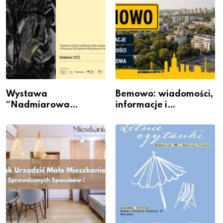
Wystawa
Bemowo: wiadomości,
“Nadmiarowa
informacje i
rzeczywistość” w
wydarzenia z dzielnicy
Galerii XX1