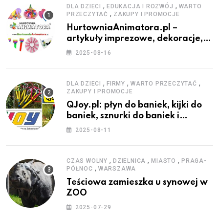
,
,
DLA DZIECI
EDUKACJA I ROZWÓJ
WARTO
,
PRZECZYTAĆ
ZAKUPY I PROMOCJE
HurtowniaAnimatora.pl –
artykuły imprezowe, dekoracje,
stroje i akcesoria dla animatorów
2025-08-16
,
,
,
DLA DZIECI
FIRMY
WARTO PRZECZYTAĆ
ZAKUPY I PROMOCJE
QJoy.pl: płyn do baniek, kijki do
baniek, sznurki do baniek i
zestawy do baniek
2025-08-11
,
,
,
CZAS WOLNY
DZIELNICA
MIASTO
PRAGA-
,
PÓŁNOC
WARSZAWA
Teściowa zamieszka u synowej w
ZOO
2025-07-29