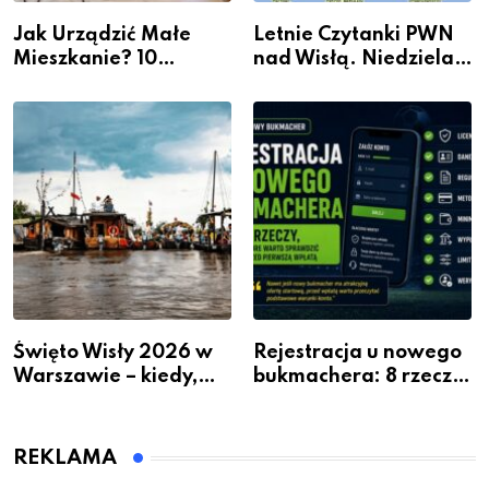
Jak Urządzić Małe
Letnie Czytanki PWN
Mieszkanie? 10
nad Wisłą. Niedziela z
Sposobów Na Więcej
książką, kawą i chwilą
Przestrzeni Bez
dla siebie
Kosztownego Remontu
Święto Wisły 2026 w
Rejestracja u nowego
Warszawie – kiedy,
bukmachera: 8 rzeczy,
gdzie i co się będzie
które warto sprawdzić
działo 2 sierpnia
przed pierwszą wpłatą
REKLAMA