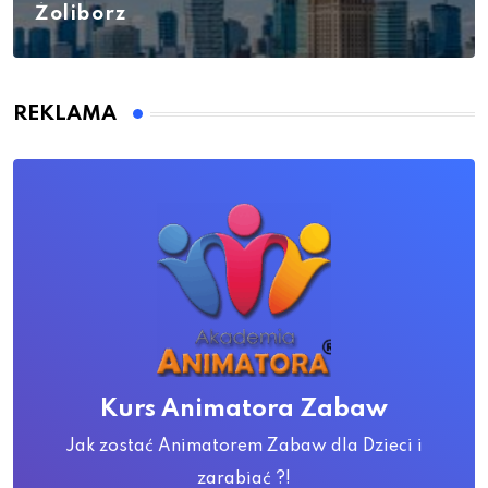
Żoliborz
REKLAMA
Kurs Animatora Zabaw
Jak zostać Animatorem Zabaw dla Dzieci i
zarabiać ?!