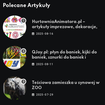
Polecane Artykuły
HurtowniaAnimatora.pl –
artykuły imprezowe, dekoracje,
stroje i akcesoria dla animatorów
2025-08-16
QJoy.pl: płyn do baniek, kijki do
baniek, sznurki do baniek i
zestawy do baniek
2025-08-11
Teściowa zamieszka u synowej w
ZOO
2025-07-29