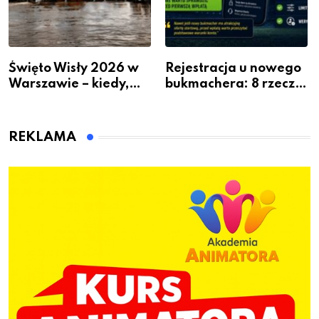
Święto Wisły 2026 w
Rejestracja u nowego
Warszawie – kiedy,
bukmachera: 8 rzeczy,
gdzie i co się będzie
które warto sprawdzić
działo 2 sierpnia
przed pierwszą wpłatą
REKLAMA