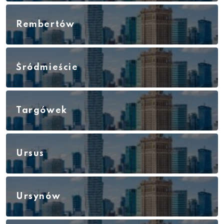
Rembertów
Śródmieście
Targówek
Ursus
Ursynów