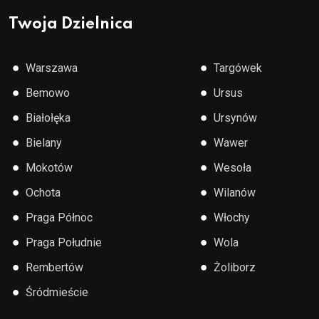
Twoja Dzielnica
●
●
Warszawa
Targówek
●
●
Bemowo
Ursus
●
●
Białołęka
Ursynów
●
●
Bielany
Wawer
●
●
Mokotów
Wesoła
●
●
Ochota
Wilanów
●
●
Praga Północ
Włochy
●
●
Praga Południe
Wola
●
●
Rembertów
Żoliborz
●
Śródmieście