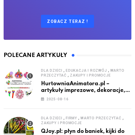
ZOBACZ TERAZ !
POLECANE ARTYKUŁY
,
,
DLA DZIECI
EDUKACJA I ROZWÓJ
WARTO
,
PRZECZYTAĆ
ZAKUPY I PROMOCJE
HurtowniaAnimatora.pl –
artykuły imprezowe, dekoracje,
stroje i akcesoria dla animatorów
2025-08-16
,
,
,
DLA DZIECI
FIRMY
WARTO PRZECZYTAĆ
ZAKUPY I PROMOCJE
QJoy.pl: płyn do baniek, kijki do