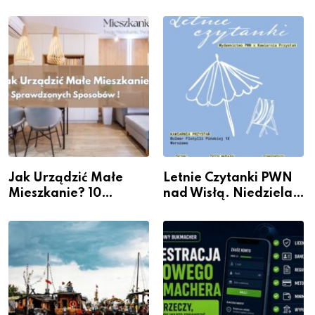
rzeczywistość” w
wydarzenia z dzielnicy
Galerii XX1
Jak Urządzić Małe
Letnie Czytanki PWN
Mieszkanie? 10
nad Wisłą. Niedziela z
Sposobów Na Więcej
książką, kawą i chwilą
Przestrzeni Bez
dla siebie
Kosztownego Remontu