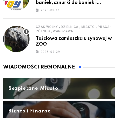
baniek, sznurki do baniek i
zestawy do baniek
2025-08-11
,
,
,
CZAS WOLNY
DZIELNICA
MIASTO
PRAGA-
,
PÓŁNOC
WARSZAWA
Teściowa zamieszka u synowej w
ZOO
2025-07-29
WIADOMOŚCI REGIONALNE
Bezpieczne Miasto
Biznes i Finanse