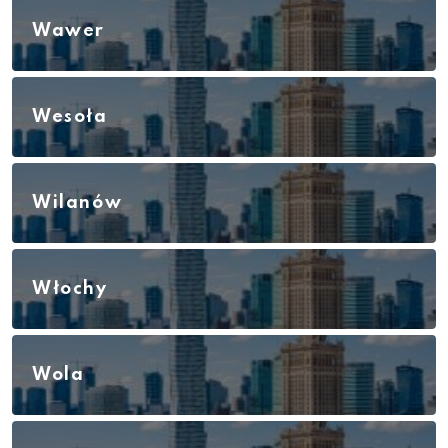
Wawer
Wesoła
Wilanów
Włochy
Wola