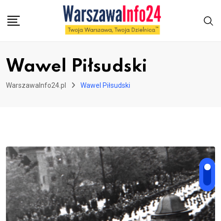
Skip
to
content
Wawel Piłsudski
WarszawaInfo24.pl
Wawel Piłsudski