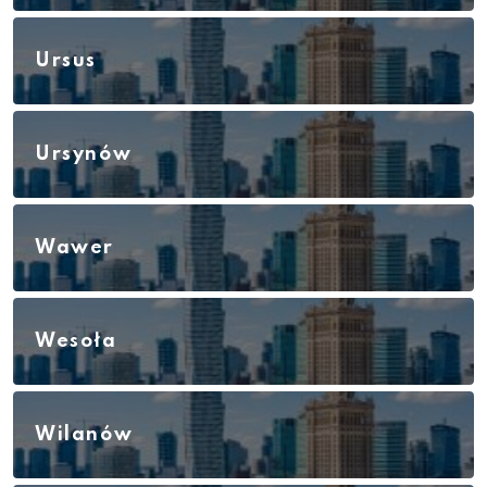
Ursus
Ursynów
Wawer
Wesoła
Wilanów