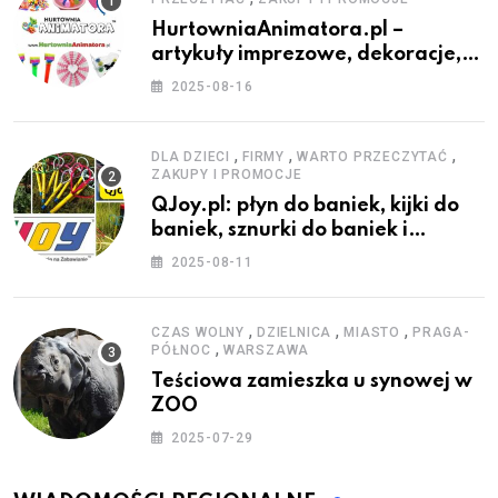
HurtowniaAnimatora.pl –
artykuły imprezowe, dekoracje,
stroje i akcesoria dla animatorów
2025-08-16
,
,
,
DLA DZIECI
FIRMY
WARTO PRZECZYTAĆ
ZAKUPY I PROMOCJE
QJoy.pl: płyn do baniek, kijki do
baniek, sznurki do baniek i
zestawy do baniek
2025-08-11
,
,
,
CZAS WOLNY
DZIELNICA
MIASTO
PRAGA-
,
PÓŁNOC
WARSZAWA
Teściowa zamieszka u synowej w
ZOO
2025-07-29