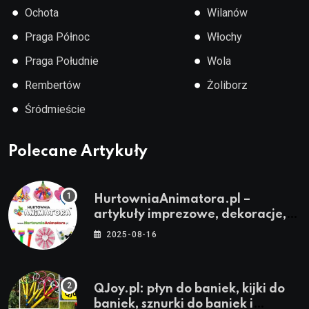
●
●
Ochota
Wilanów
●
●
Praga Północ
Włochy
●
●
Praga Południe
Wola
●
●
Rembertów
Żoliborz
●
Śródmieście
Polecane Artykuły
HurtowniaAnimatora.pl –
artykuły imprezowe, dekoracje,
stroje i akcesoria dla animatorów
2025-08-16
QJoy.pl: płyn do baniek, kijki do
baniek, sznurki do baniek i