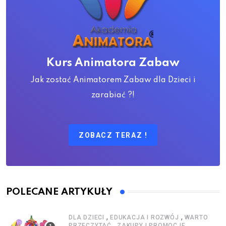
Kurs Animatora Zabaw
Jak zostać Animatorem Zabaw dla Dzieci i
zarabiać ?!
ZOBACZ TERAZ !
POLECANE ARTYKUŁY
,
,
DLA DZIECI
EDUKACJA I ROZWÓJ
WARTO
,
PRZECZYTAĆ
ZAKUPY I PROMOCJE