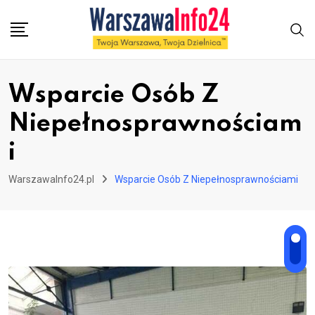
Skip
to
content
Wsparcie Osób Z
Niepełnosprawnościam
i
WarszawaInfo24.pl
Wsparcie Osób Z Niepełnosprawnościami