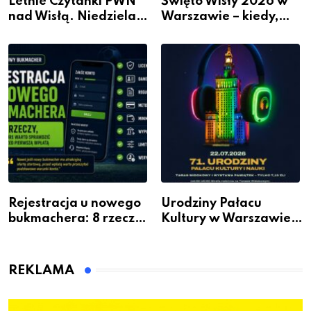
Letnie Czytanki PWN
Święto Wisły 2026 w
nad Wisłą. Niedziela z
Warszawie – kiedy,
książką, kawą i chwilą
gdzie i co się będzie
dla siebie
działo 2 sierpnia
Rejestracja u nowego
Urodziny Pałacu
bukmachera: 8 rzeczy,
Kultury w Warszawie –
które warto sprawdzić
skorzystaj z
przed pierwszą wpłatą
urodzinowych atrakcji!
REKLAMA