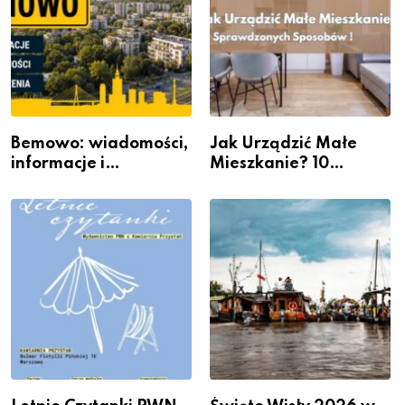
Bemowo: wiadomości,
Jak Urządzić Małe
informacje i
Mieszkanie? 10
wydarzenia z dzielnicy
Sposobów Na Więcej
Przestrzeni Bez
Kosztownego Remontu