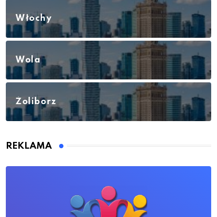
Włochy
Wola
Żoliborz
REKLAMA