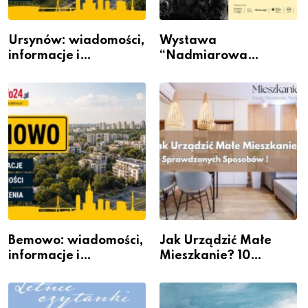
Ursynów: wiadomości,
Wystawa
informacje i
“Nadmiarowa
wydarzenia z dzielnicy
rzeczywistość” w
Galerii XX1
Bemowo: wiadomości,
Jak Urządzić Małe
informacje i
Mieszkanie? 10
wydarzenia z dzielnicy
Sposobów Na Więcej
Przestrzeni Bez
Kosztownego Remontu