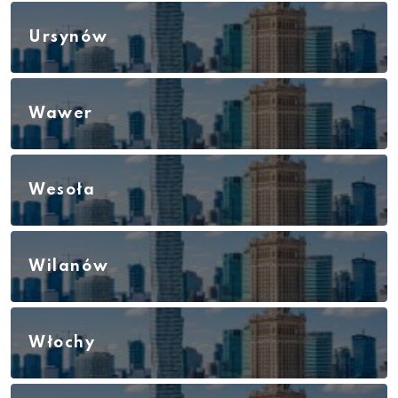
Ursynów
Wawer
Wesoła
Wilanów
Włochy