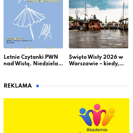
Letnie Czytanki PWN
Święto Wisły 2026 w
nad Wisłą. Niedziela z
Warszawie – kiedy,
książką, kawą i chwilą
gdzie i co się będzie
dla siebie
działo 2 sierpnia
REKLAMA