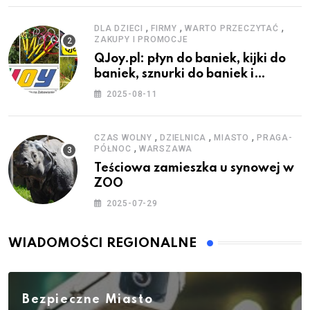
,
,
,
DLA DZIECI
FIRMY
WARTO PRZECZYTAĆ
ZAKUPY I PROMOCJE
QJoy.pl: płyn do baniek, kijki do
baniek, sznurki do baniek i
zestawy do baniek
2025-08-11
,
,
,
CZAS WOLNY
DZIELNICA
MIASTO
PRAGA-
,
PÓŁNOC
WARSZAWA
Teściowa zamieszka u synowej w
ZOO
2025-07-29
WIADOMOŚCI REGIONALNE
Bezpieczne Miasto