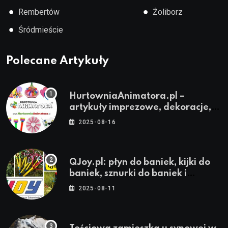
●
●
Rembertów
Żoliborz
●
Śródmieście
Polecane Artykuły
HurtowniaAnimatora.pl –
artykuły imprezowe, dekoracje,
stroje i akcesoria dla animatorów
2025-08-16
QJoy.pl: płyn do baniek, kijki do
baniek, sznurki do baniek i
zestawy do baniek
2025-08-11