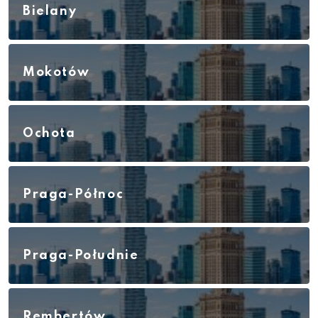
Bielany
Mokotów
Ochota
Praga-Północ
Praga-Południe
Rembertów