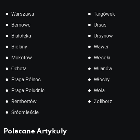
●
●
Warszawa
Targówek
●
●
Bemowo
Ursus
●
●
Białołęka
Ursynów
●
●
Bielany
Wawer
●
●
Mokotów
Wesoła
●
●
Ochota
Wilanów
●
●
Praga Północ
Włochy
●
●
Praga Południe
Wola
●
●
Rembertów
Żoliborz
●
Śródmieście
Polecane Artykuły