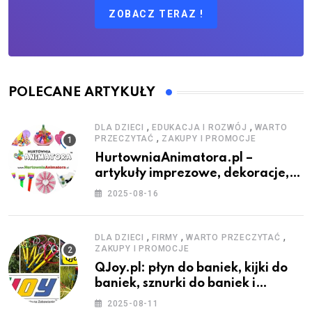
ZOBACZ TERAZ !
POLECANE ARTYKUŁY
,
,
DLA DZIECI
EDUKACJA I ROZWÓJ
WARTO
,
PRZECZYTAĆ
ZAKUPY I PROMOCJE
HurtowniaAnimatora.pl –
artykuły imprezowe, dekoracje,
stroje i akcesoria dla animatorów
2025-08-16
,
,
,
DLA DZIECI
FIRMY
WARTO PRZECZYTAĆ
ZAKUPY I PROMOCJE
QJoy.pl: płyn do baniek, kijki do
baniek, sznurki do baniek i
zestawy do baniek
2025-08-11