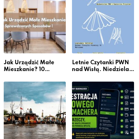
Jak Urządzić Małe
Letnie Czytanki PWN
Mieszkanie? 10
nad Wisłą. Niedziela z
Sposobów Na Więcej
książką, kawą i chwilą
Przestrzeni Bez
dla siebie
Kosztownego Remontu