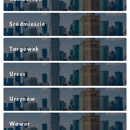
Śródmieście
Targówek
Ursus
Ursynów
Wawer