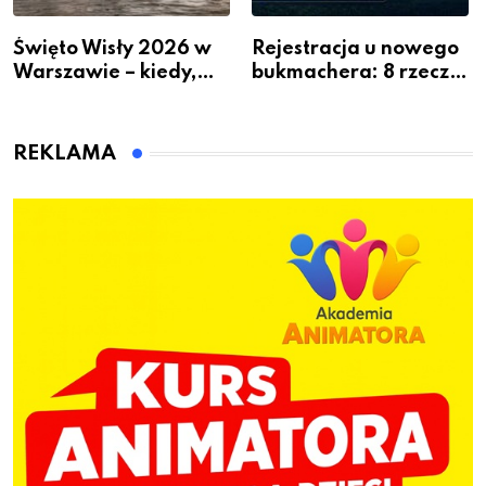
Święto Wisły 2026 w
Rejestracja u nowego
Warszawie – kiedy,
bukmachera: 8 rzeczy,
gdzie i co się będzie
które warto sprawdzić
działo 2 sierpnia
przed pierwszą wpłatą
REKLAMA