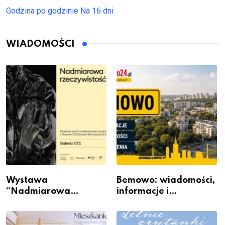
Godzina po godzinie
Na 16 dni
WIADOMOŚCI
Wystawa
Bemowo: wiadomości,
“Nadmiarowa
informacje i
rzeczywistość” w
wydarzenia z dzielnicy
Galerii XX1