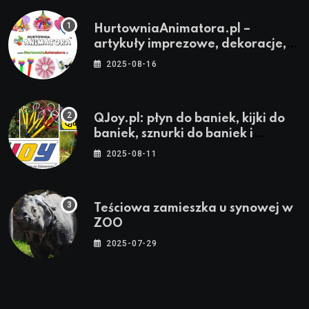
HurtowniaAnimatora.pl –
artykuły imprezowe, dekoracje,
stroje i akcesoria dla animatorów
2025-08-16
QJoy.pl: płyn do baniek, kijki do
baniek, sznurki do baniek i
zestawy do baniek
2025-08-11
Teściowa zamieszka u synowej w
ZOO
2025-07-29