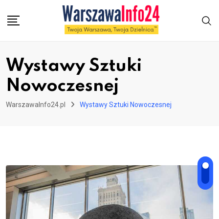
Skip
to
content
Wystawy Sztuki
Nowoczesnej
WarszawaInfo24.pl
Wystawy Sztuki Nowoczesnej