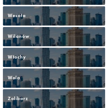
Wesoła
Wilanów
Włochy
Wola
Żoliborz