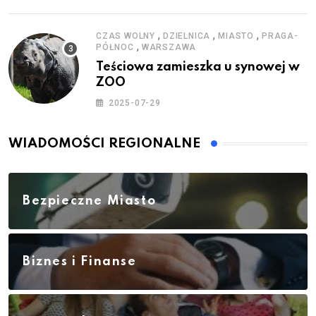
,
,
,
CZAS WOLNY
DZIELNICA
MIASTO
PRAGA-
,
PÓŁNOC
WARSZAWA
Teściowa zamieszka u synowej w
ZOO
2025-07-29
WIADOMOŚCI REGIONALNE
Bezpieczne Miasto
Biznes i Finanse