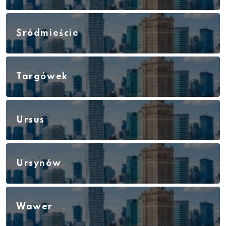
Śródmieście
Targówek
Ursus
Ursynów
Wawer