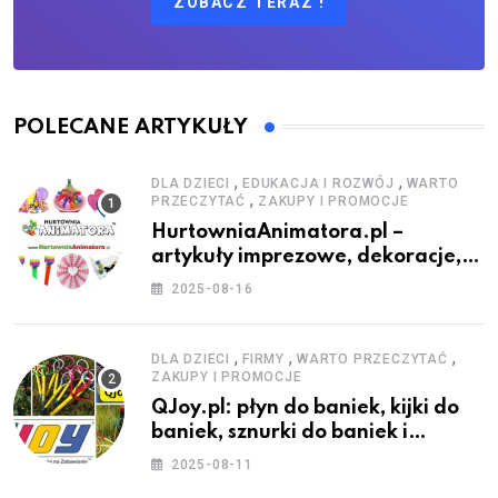
ZOBACZ TERAZ !
POLECANE ARTYKUŁY
,
,
DLA DZIECI
EDUKACJA I ROZWÓJ
WARTO
,
PRZECZYTAĆ
ZAKUPY I PROMOCJE
HurtowniaAnimatora.pl –
artykuły imprezowe, dekoracje,
stroje i akcesoria dla animatorów
2025-08-16
,
,
,
DLA DZIECI
FIRMY
WARTO PRZECZYTAĆ
ZAKUPY I PROMOCJE
QJoy.pl: płyn do baniek, kijki do
baniek, sznurki do baniek i
zestawy do baniek
2025-08-11