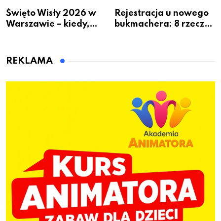
Święto Wisły 2026 w
Rejestracja u nowego
Warszawie – kiedy,
bukmachera: 8 rzeczy,
gdzie i co się będzie
które warto sprawdzić
działo 2 sierpnia
przed pierwszą wpłatą
REKLAMA