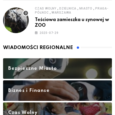
,
,
,
CZAS WOLNY
DZIELNICA
MIASTO
PRAGA-
,
PÓŁNOC
WARSZAWA
Teściowa zamieszka u synowej w
ZOO
2025-07-29
WIADOMOŚCI REGIONALNE
Bezpieczne Miasto
Biznes i Finanse
Czas Wolny