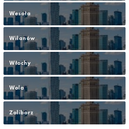
Wesoła
Wilanów
Włochy
Wola
Żoliborz