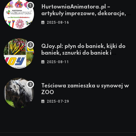
HurtowniaAnimatora.pl –
artykuły imprezowe, dekoracje,
stroje i akcesoria dla animatorów
2025-08-16
QJoy.pl: płyn do baniek, kijki do
baniek, sznurki do baniek i
zestawy do baniek
2025-08-11
Teściowa zamieszka u synowej w
ZOO
2025-07-29