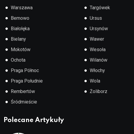
●
●
Warszawa
Targówek
●
●
Bemowo
Ursus
●
●
Białołęka
Ursynów
●
●
Bielany
Wawer
●
●
Mokotów
Wesoła
●
●
Ochota
Wilanów
●
●
Praga Północ
Włochy
●
●
Praga Południe
Wola
●
●
Rembertów
Żoliborz
●
Śródmieście
Polecane Artykuły