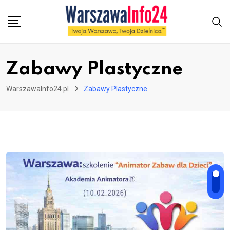
Skip
to
content
Zabawy Plastyczne
WarszawaInfo24.pl
Zabawy Plastyczne