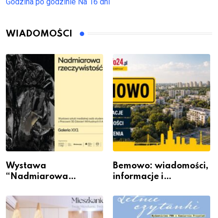
Godzina po godzinie
Na 16 dni
WIADOMOŚCI
Wystawa
Bemowo: wiadomości,
“Nadmiarowa
informacje i
rzeczywistość” w
wydarzenia z dzielnicy
Galerii XX1