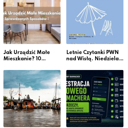
Jak Urządzić Małe
Letnie Czytanki PWN
Mieszkanie? 10
nad Wisłą. Niedziela z
Sposobów Na Więcej
książką, kawą i chwilą
Przestrzeni Bez
dla siebie
Kosztownego Remontu