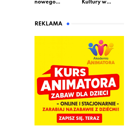
nowego
Kultury w
bukmachera: 8
Warszawie –
rzeczy, które
skorzystaj z
warto
urodzinowych
REKLAMA
sprawdzić przed
atrakcji!
pierwszą
wpłatą