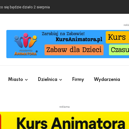
o się będzie działo 2 sierpnia
rek
Miasto
Dzielnica
Firmy
Wydarzenia
reklama