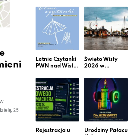
informacje i
Mieszkanie? 10
wydarzenia z
Sposobów Na
dzielnicy
Więcej
Przestrzeni Bez
Kosztownego
Remontu
e
Letnie Czytanki
Święto Wisły
mieni
PWN nad Wisłą.
2026 w
Niedziela z
Warszawie –
książką, kawą i
kiedy, gdzie i co
chwilą dla
się będzie działo
siebie
2 sierpnia
 W
zielę, 25
Rejestracja u
Urodziny Pałacu