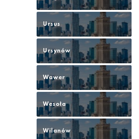
Ursus
Ursynów
Wawer
Wesoła
Wilanów