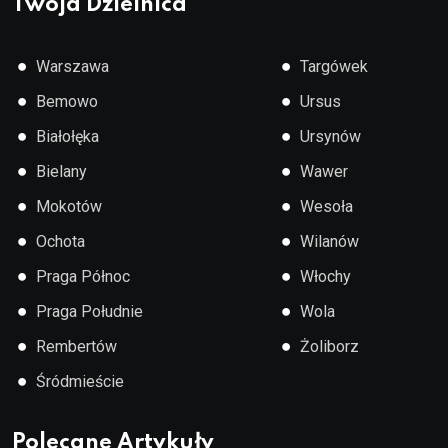
Twoja Dzielnica
●
●
Warszawa
Targówek
●
●
Bemowo
Ursus
●
●
Białołęka
Ursynów
●
●
Bielany
Wawer
●
●
Mokotów
Wesoła
●
●
Ochota
Wilanów
●
●
Praga Północ
Włochy
●
●
Praga Południe
Wola
●
●
Rembertów
Żoliborz
●
Śródmieście
Polecane Artykuły