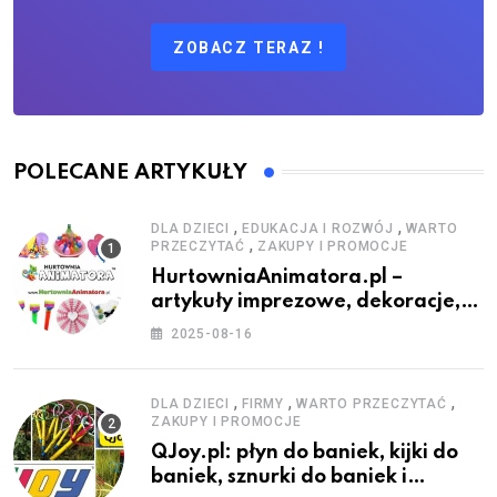
ZOBACZ TERAZ !
POLECANE ARTYKUŁY
,
,
DLA DZIECI
EDUKACJA I ROZWÓJ
WARTO
,
PRZECZYTAĆ
ZAKUPY I PROMOCJE
HurtowniaAnimatora.pl –
artykuły imprezowe, dekoracje,
stroje i akcesoria dla animatorów
2025-08-16
,
,
,
DLA DZIECI
FIRMY
WARTO PRZECZYTAĆ
ZAKUPY I PROMOCJE
QJoy.pl: płyn do baniek, kijki do
baniek, sznurki do baniek i