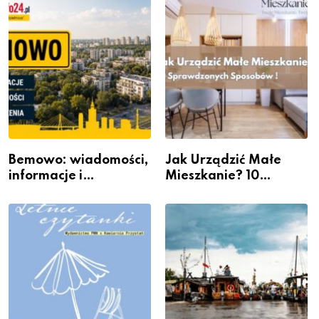
Bemowo: wiadomości,
Jak Urządzić Małe
informacje i
Mieszkanie? 10
wydarzenia z dzielnicy
Sposobów Na Więcej
Przestrzeni Bez
Kosztownego Remontu