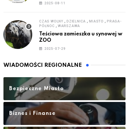
zestawy do baniek
2025-08-11
,
,
,
CZAS WOLNY
DZIELNICA
MIASTO
PRAGA-
,
PÓŁNOC
WARSZAWA
Teściowa zamieszka u synowej w
ZOO
2025-07-29
WIADOMOŚCI REGIONALNE
Bezpieczne Miasto
Biznes i Finanse