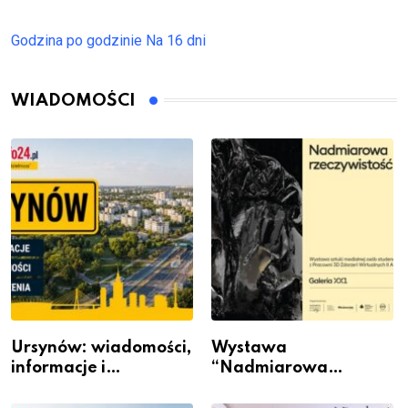
Godzina po godzinie
Na 16 dni
WIADOMOŚCI
Ursynów: wiadomości,
Wystawa
informacje i
“Nadmiarowa
wydarzenia z dzielnicy
rzeczywistość” w
Galerii XX1