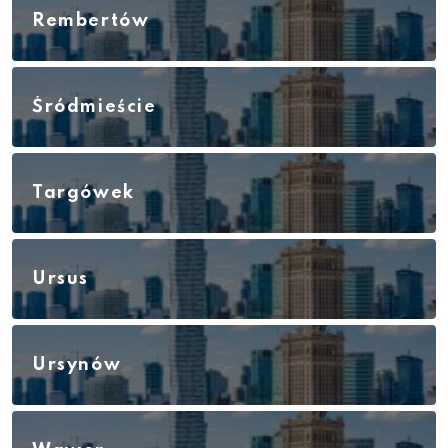
Rembertów
Śródmieście
Targówek
Ursus
Ursynów