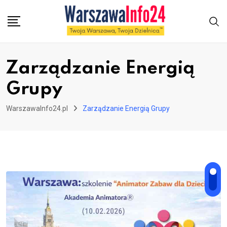
Skip
to
content
Zarządzanie Energią
Grupy
WarszawaInfo24.pl
Zarządzanie Energią Grupy