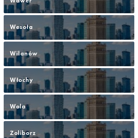
Wawer
Wesoła
Wilanów
Włochy
Wola
Żoliborz