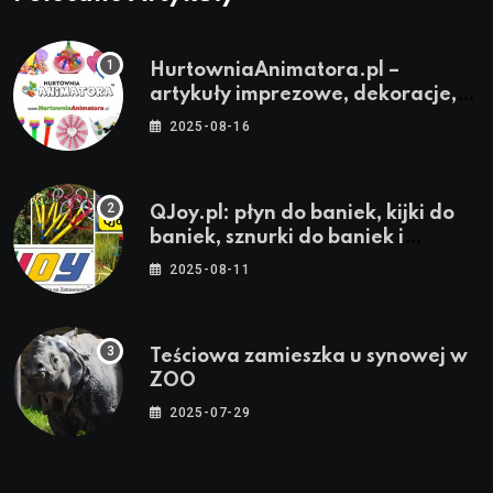
HurtowniaAnimatora.pl –
artykuły imprezowe, dekoracje,
stroje i akcesoria dla animatorów
2025-08-16
QJoy.pl: płyn do baniek, kijki do
baniek, sznurki do baniek i
zestawy do baniek
2025-08-11
Teściowa zamieszka u synowej w
ZOO
2025-07-29