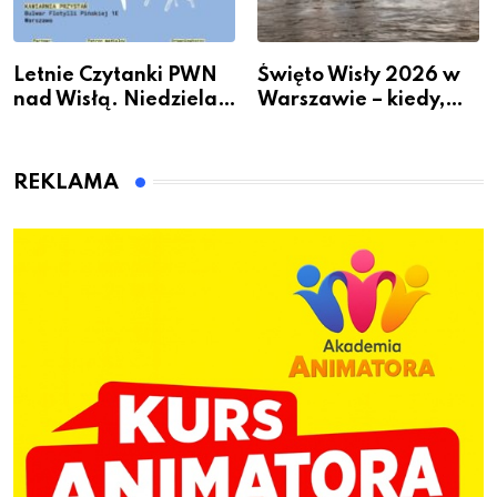
Letnie Czytanki PWN
Święto Wisły 2026 w
nad Wisłą. Niedziela z
Warszawie – kiedy,
książką, kawą i chwilą
gdzie i co się będzie
dla siebie
działo 2 sierpnia
REKLAMA