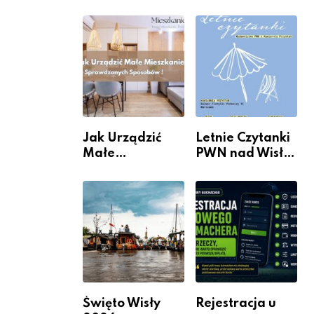
rzeczywistość”
informacje i
w Galerii XX1
wydarzenia z
dzielnicy
Jak Urządzić
Letnie Czytanki
Małe
PWN nad Wisłą.
Mieszkanie? 10
Niedziela z
Sposobów Na
książką, kawą i
Więcej
chwilą dla
Przestrzeni Bez
siebie
Kosztownego
Remontu
Święto Wisły
Rejestracja u