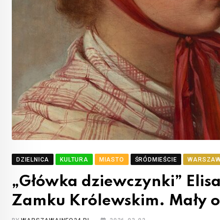
DZIELNICA
KULTURA
MIASTO
ŚRÓDMIEŚCIE
WARSZA
„Główka dziewczynki” Eli
Zamku Królewskim. Mały ob