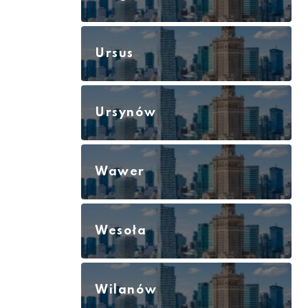
Ursus
Ursynów
Wawer
Wesoła
Wilanów