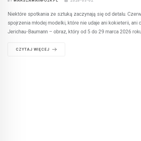
BY
WARSZAWAINFO24.PL
2026-03-02
Niektóre spotkania ze sztuką zaczynają się od detalu. Czer
spojrzenia młodej modelki, które nie udaje ani kokieterii, a
Jerichau-Baumann – obraz, który od 5 do 29 marca 2026 ro
CZYTAJ WIĘCEJ