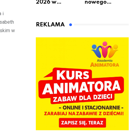
2026 w
nowego
Warszawie –
bukmachera: 8
 i
kiedy, gdzie i co
rzeczy, które
isabeth
się będzie działo
warto
REKLAMA
2 sierpnia
sprawdzić przed
wskim w
pierwszą
wpłatą