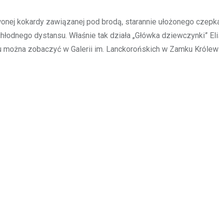
wonej kokardy zawiązanej pod brodą, starannie ułożonego czepka
ni chłodnego dystansu. Właśnie tak działa „Główka dziewczynki” El
ku można zobaczyć w Galerii im. Lanckorońskich w Zamku Króle