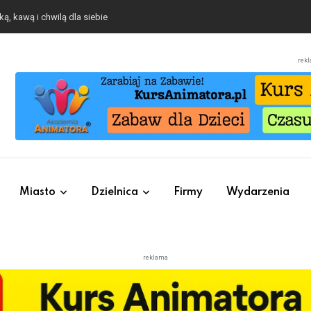
ą, kawą i chwilą dla siebie
rek
Miasto
Dzielnica
Firmy
Wydarzenia
reklama