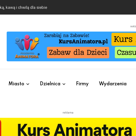
ą, kawą i chwilą dla siebie
rek
Miasto
Dzielnica
Firmy
Wydarzenia
reklama