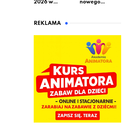
2026 w
nowego
Warszawie –
bukmachera: 8
kiedy, gdzie i co
rzeczy, które
się będzie działo
warto
REKLAMA
2 sierpnia
sprawdzić przed
pierwszą
wpłatą