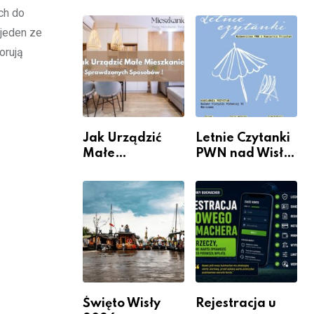
rzeczywistość”
informacje i
ch do
w Galerii XX1
wydarzenia z
jeden ze
dzielnicy
orują
Jak Urządzić
Letnie Czytanki
Małe
PWN nad Wisłą.
Mieszkanie? 10
Niedziela z
Sposobów Na
książką, kawą i
Więcej
chwilą dla
Przestrzeni Bez
siebie
Kosztownego
Remontu
Święto Wisły
Rejestracja u