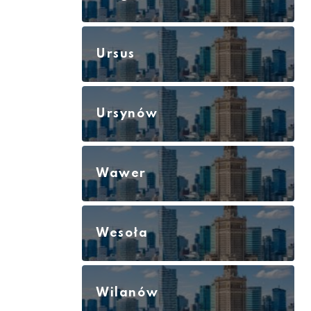
Ursus
Ursynów
Wawer
Wesoła
Wilanów