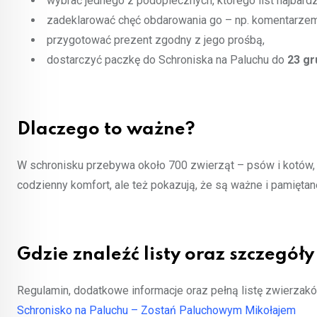
wybrać jednego z podopiecznych, którego list najbardz
zadeklarować chęć obdarowania go – np. komentarzem
przygotować prezent zgodny z jego prośbą,
dostarczyć paczkę do Schroniska na Paluchu do
23 gr
Dlaczego to ważne?
W schronisku przebywa około 700 zwierząt – psów i kotów, 
codzienny komfort, ale też pokazują, że są ważne i pamięta
Gdzie znaleźć listy oraz szczegóły
Regulamin, dodatkowe informacje oraz pełną listę zwierzaków
Schronisko na Paluchu – Zostań Paluchowym Mikołajem