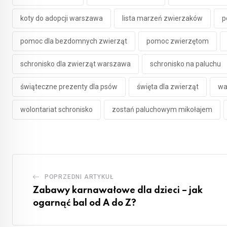
koty do adopcji warszawa
lista marzeń zwierzaków
p
pomoc dla bezdomnych zwierząt
pomoc zwierzętom
schronisko dla zwierząt warszawa
schronisko na paluchu
świąteczne prezenty dla psów
święta dla zwierząt
wa
wolontariat schronisko
zostań paluchowym mikołajem
POPRZEDNI ARTYKUŁ
Zabawy karnawałowe dla dzieci – jak
ogarnąć bal od A do Z?