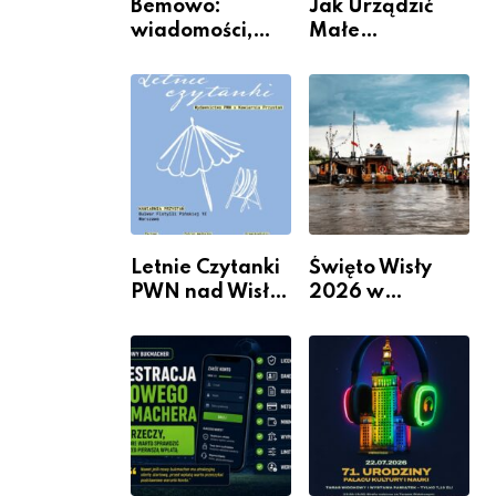
Bemowo:
Jak Urządzić
wiadomości,
Małe
informacje i
Mieszkanie? 10
wydarzenia z
Sposobów Na
dzielnicy
Więcej
Przestrzeni Bez
Kosztownego
Remontu
Letnie Czytanki
Święto Wisły
PWN nad Wisłą.
2026 w
Niedziela z
Warszawie –
książką, kawą i
kiedy, gdzie i co
chwilą dla
się będzie działo
siebie
2 sierpnia