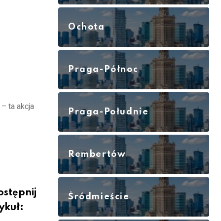
Ochota
Praga-Północ
– ta akcja
Praga-Południe
Rembertów
stępnij
Śródmieście
ykuł: