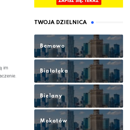
TWOJA DZIELNICA
Bemowo
ą im
Białołęka
aczenie.
Bielany
Mokotów