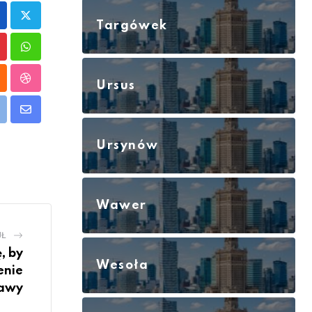
Targówek
interest
Whatsapp
Ursus
loud
StumbleUpon
int
Share
via
Ursynów
Email
Wawer
UŁ
, by
Wesoła
enie
awy