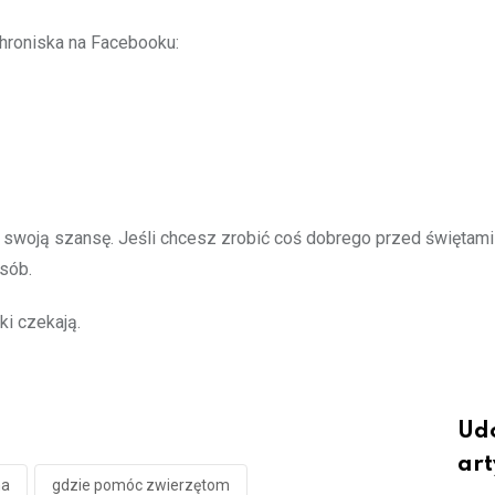
chroniska na Facebooku:
na swoją szansę. Jeśli chcesz zrobić coś dobrego przed świętami 
sób.
i czekają.
Udo
art
na
gdzie pomóc zwierzętom