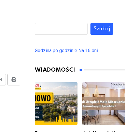
Szukaj
Godzina po godzinie
Na 16 dni
WIADOMOŚCI
Share
Print
via
Email