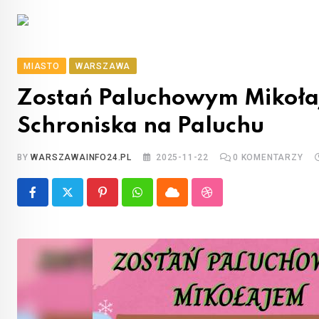
MIASTO
WARSZAWA
Zostań Paluchowym Mikołaj
Schroniska na Paluchu
BY
WARSZAWAINFO24.PL
2025-11-22
0
KOMENTARZY
Pinterest
Whatsapp
Cloud
StumbleUpon