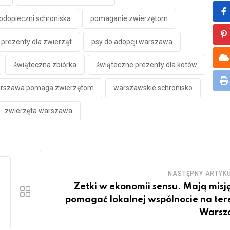
odopieczni schroniska
pomaganie zwierzętom
P
prezenty dla zwierząt
psy do adopcji warszawa
C
świąteczna zbiórka
świąteczne prezenty dla kotów
Pr
rszawa pomaga zwierzętom
warszawskie schronisko
zwierzęta warszawa
NASTĘPNY ARTYK
Zetki w ekonomii sensu. Mają misję
pomagać lokalnej wspólnocie na ter
Warsz