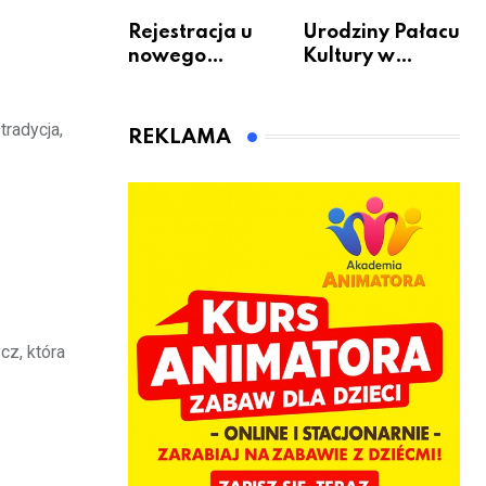
Rejestracja u
Urodziny Pałacu
nowego
Kultury w
bukmachera: 8
Warszawie –
rzeczy, które
skorzystaj z
warto
urodzinowych
radycja,
REKLAMA
sprawdzić przed
atrakcji!
pierwszą
wpłatą
cz, która