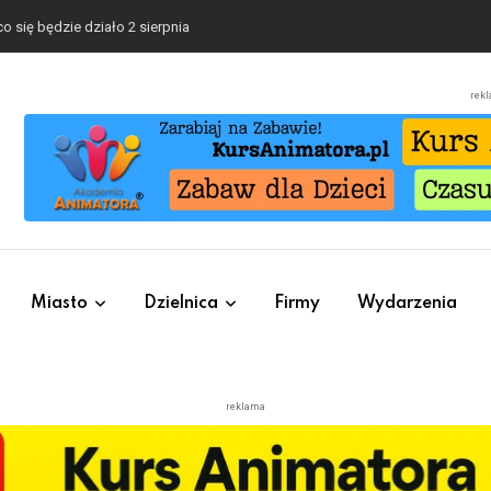
o się będzie działo 2 sierpnia
rek
Miasto
Dzielnica
Firmy
Wydarzenia
reklama