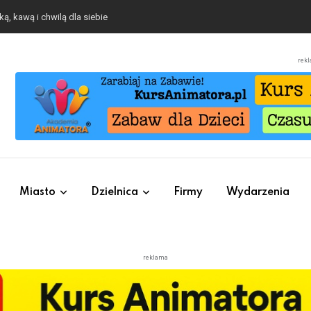
ą, kawą i chwilą dla siebie
rek
Miasto
Dzielnica
Firmy
Wydarzenia
reklama