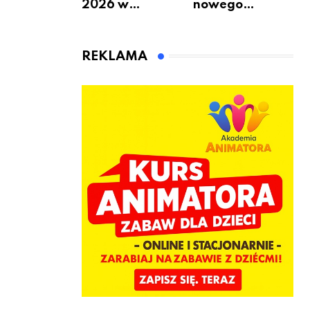
2026 w
nowego
Warszawie –
bukmachera: 8
kiedy, gdzie i co
rzeczy, które
się będzie działo
warto
REKLAMA
2 sierpnia
sprawdzić przed
pierwszą
wpłatą