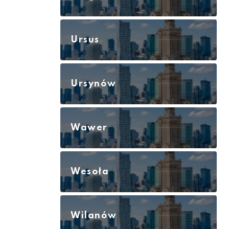
Ursus
Ursynów
Wawer
Wesoła
Wilanów