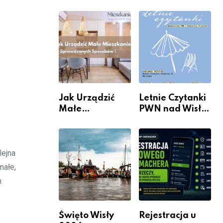
rzeczywistość”
informacje i
w Galerii XX1
wydarzenia z
dzielnicy
Jak Urządzić
Letnie Czytanki
Małe
PWN nad Wisłą.
Mieszkanie? 10
Niedziela z
Sposobów Na
książką, kawą i
Więcej
chwilą dla
lejna
Przestrzeni Bez
siebie
Kosztownego
małe,
Remontu
h
Święto Wisły
Rejestracja u