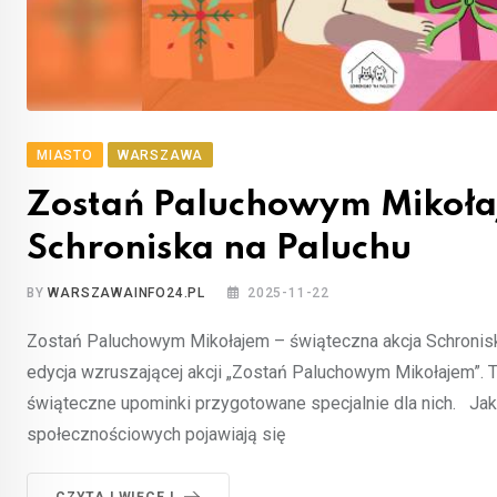
MIASTO
WARSZAWA
Zostań Paluchowym Mikołaj
Schroniska na Paluchu
BY
WARSZAWAINFO24.PL
2025-11-22
Zostań Paluchowym Mikołajem – świąteczna akcja Schronisk
edycja wzruszającej akcji „Zostań Paluchowym Mikołajem”. To
świąteczne upominki przygotowane specjalnie dla nich. Jak 
społecznościowych pojawiają się
CZYTAJ WIĘCEJ