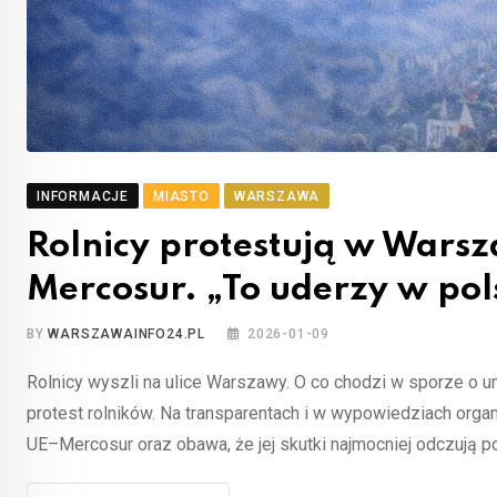
INFORMACJE
MIASTO
WARSZAWA
Rolnicy protestują w Wars
Mercosur. „To uderzy w po
BY
WARSZAWAINFO24.PL
2026-01-09
Rolnicy wyszli na ulice Warszawy. O co chodzi w sporze o
protest rolników. Na transparentach i w wypowiedziach org
UE–Mercosur oraz obawa, że jej skutki najmocniej odczują po