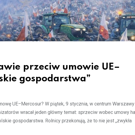
zawie przeciw umowie UE–
lskie gospodarstwa”
 umowę UE–Mercosur? W piątek, 9 stycznia, w centrum Warszawy 
anizatorów wracał jeden główny temat: sprzeciw wobec umowy h
lskie gospodarstwa. Rolnicy przekonują, że to nie jest „zwykła