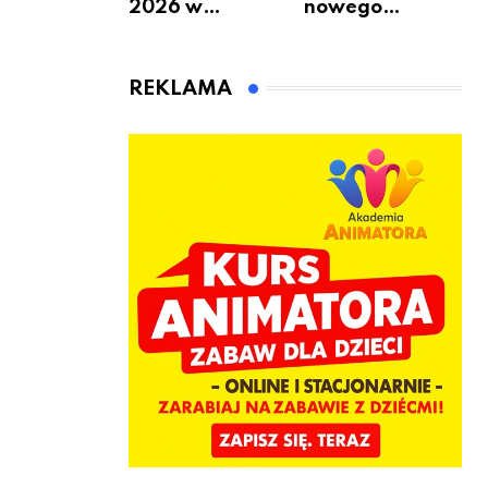
2026 w
nowego
Warszawie –
bukmachera: 8
kiedy, gdzie i co
rzeczy, które
się będzie działo
warto
REKLAMA
2 sierpnia
sprawdzić przed
pierwszą
wpłatą