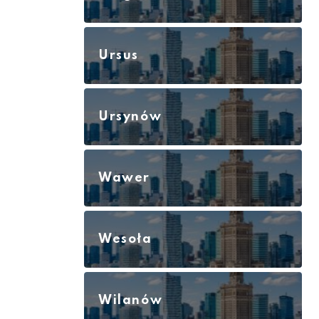
Ursus
Ursynów
Wawer
Wesoła
Wilanów