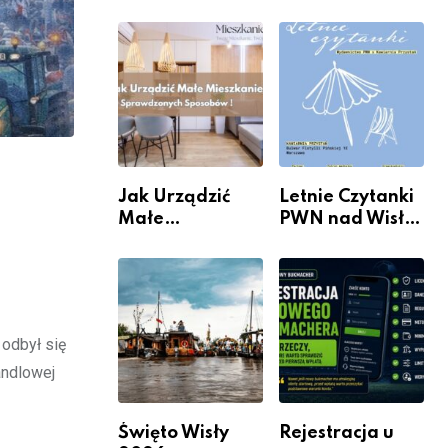
rzeczywistość”
informacje i
w Galerii XX1
wydarzenia z
dzielnicy
Jak Urządzić
Letnie Czytanki
Małe
PWN nad Wisłą.
Mieszkanie? 10
Niedziela z
Sposobów Na
książką, kawą i
Więcej
chwilą dla
Przestrzeni Bez
siebie
Kosztownego
odbył się
Remontu
andlowej
Święto Wisły
Rejestracja u