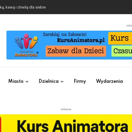
o się będzie działo 2 sierpnia
rek
Miasto
Dzielnica
Firmy
Wydarzenia
reklama