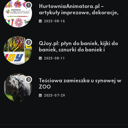
HurtowniaAnimatora.pl –
artykuły imprezowe, dekoracje,
stroje i akcesoria dla animatorów
2025-08-16
QJoy.pl: płyn do baniek, kijki do
baniek, sznurki do baniek i
zestawy do baniek
2025-08-11
Teściowa zamieszka u synowej w
ZOO
2025-07-29