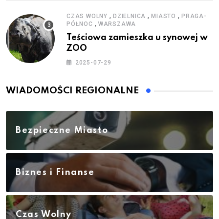
,
,
,
CZAS WOLNY
DZIELNICA
MIASTO
PRAGA-
,
PÓŁNOC
WARSZAWA
Teściowa zamieszka u synowej w
ZOO
2025-07-29
WIADOMOŚCI REGIONALNE
Bezpieczne Miasto
Biznes i Finanse
Czas Wolny