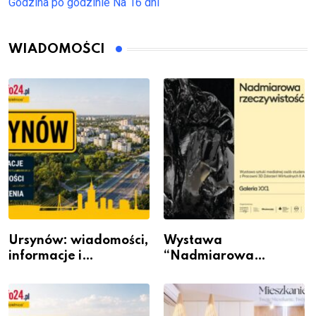
Godzina po godzinie
Na 16 dni
WIADOMOŚCI
Ursynów: wiadomości,
Wystawa
informacje i
“Nadmiarowa
wydarzenia z dzielnicy
rzeczywistość” w
Galerii XX1