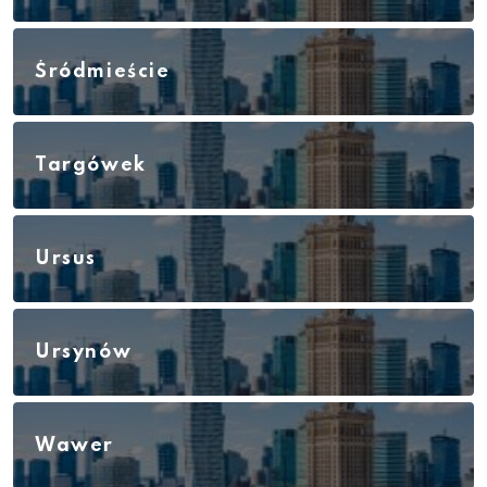
Śródmieście
Targówek
Ursus
Ursynów
Wawer