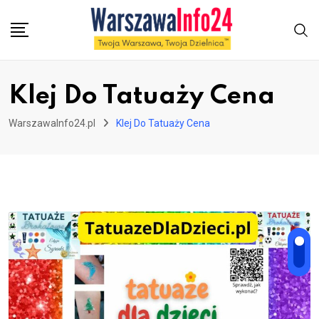
Skip
to
content
Klej Do Tatuaży Cena
WarszawaInfo24.pl
Klej Do Tatuaży Cena