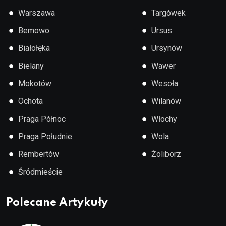
●
●
Warszawa
Targówek
●
●
Bemowo
Ursus
●
●
Białołęka
Ursynów
●
●
Bielany
Wawer
●
●
Mokotów
Wesoła
●
●
Ochota
Wilanów
●
●
Praga Północ
Włochy
●
●
Praga Południe
Wola
●
●
Rembertów
Żoliborz
●
Śródmieście
Polecane Artykuły