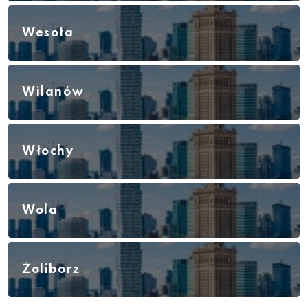
Wesoła
Wilanów
Włochy
Wola
Żoliborz