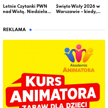
Letnie Czytanki PWN
Święto Wisły 2026 w
nad Wisłą. Niedziela z
Warszawie – kiedy,
książką, kawą i chwilą
gdzie i co się będzie
dla siebie
działo 2 sierpnia
REKLAMA