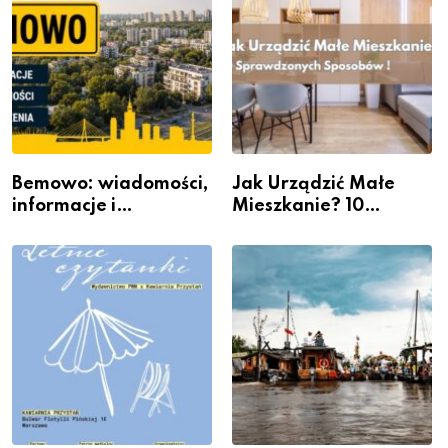
Bemowo: wiadomości,
Jak Urządzić Małe
informacje i
Mieszkanie? 10
wydarzenia z dzielnicy
Sposobów Na Więcej
Przestrzeni Bez
Kosztownego Remontu