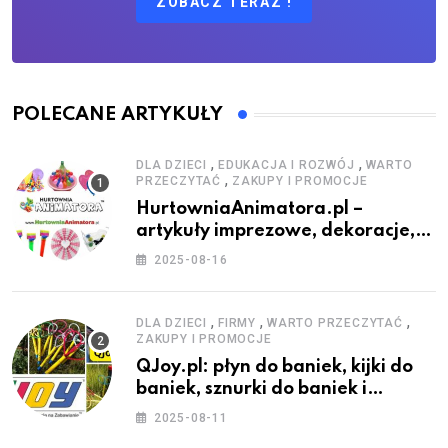
ZOBACZ TERAZ !
POLECANE ARTYKUŁY
,
,
DLA DZIECI
EDUKACJA I ROZWÓJ
WARTO
,
PRZECZYTAĆ
ZAKUPY I PROMOCJE
HurtowniaAnimatora.pl –
artykuły imprezowe, dekoracje,
stroje i akcesoria dla animatorów
2025-08-16
,
,
,
DLA DZIECI
FIRMY
WARTO PRZECZYTAĆ
ZAKUPY I PROMOCJE
QJoy.pl: płyn do baniek, kijki do
baniek, sznurki do baniek i
zestawy do baniek
2025-08-11