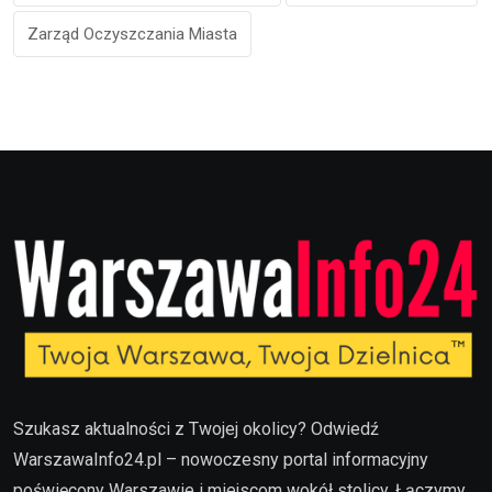
Zarząd Oczyszczania Miasta
Szukasz aktualności z Twojej okolicy? Odwiedź
WarszawaInfo24.pl – nowoczesny portal informacyjny
poświęcony Warszawie i miejscom wokół stolicy. Łączymy