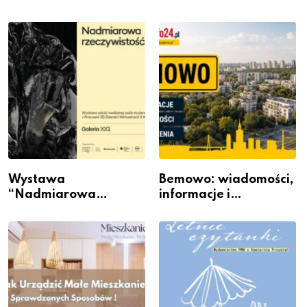
Wystawa
Bemowo: wiadomości,
“Nadmiarowa
informacje i
rzeczywistość” w
wydarzenia z dzielnicy
Galerii XX1