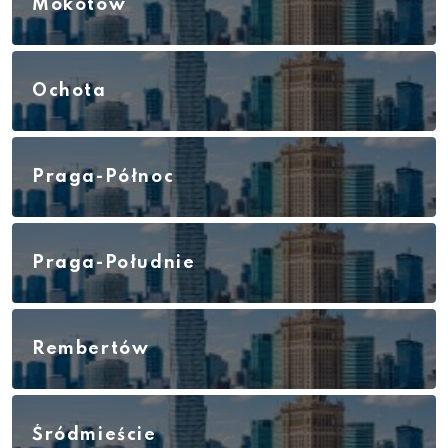
Mokotów
Ochota
Praga-Północ
Praga-Południe
Rembertów
Śródmieście