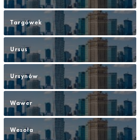
Targówek
Ursus
Ursynów
Wawer
Wesoła