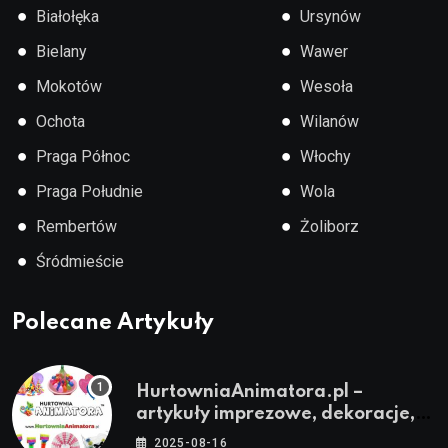
●
●
Białołęka
Ursynów
●
●
Bielany
Wawer
●
●
Mokotów
Wesoła
●
●
Ochota
Wilanów
●
●
Praga Północ
Włochy
●
●
Praga Południe
Wola
●
●
Rembertów
Żoliborz
●
Śródmieście
Polecane Artykuły
HurtowniaAnimatora.pl –
artykuły imprezowe, dekoracje,
stroje i akcesoria dla animatorów
2025-08-16