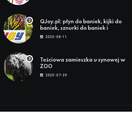
QJoy.pl: płyn do baniek, kijki do
baniek, sznurki do baniek i
zestawy do baniek
2025-08-11
Teściowa zamieszka u synowej w
ZOO
2025-07-29
© 2024-2026 Twoja Warszawa, Twoja Dzielnica™ |
Wszystkie Prawa Zastrzeżone by
WarszawaInfo24.pl