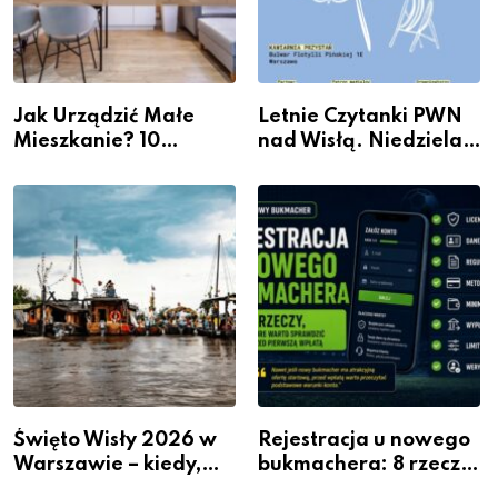
Jak Urządzić Małe
Letnie Czytanki PWN
Mieszkanie? 10
nad Wisłą. Niedziela z
Sposobów Na Więcej
książką, kawą i chwilą
Przestrzeni Bez
dla siebie
Kosztownego Remontu
Święto Wisły 2026 w
Rejestracja u nowego
Warszawie – kiedy,
bukmachera: 8 rzeczy,
gdzie i co się będzie
które warto sprawdzić