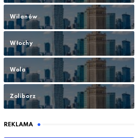
Wilanów
Włochy
Wola
Żoliborz
REKLAMA