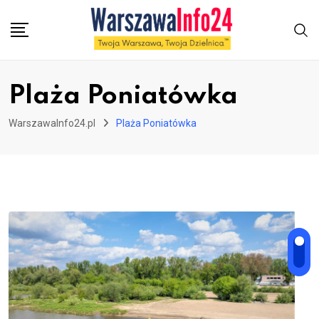
Skip
to
content
Plaża Poniatówka
WarszawaInfo24.pl
Plaża Poniatówka