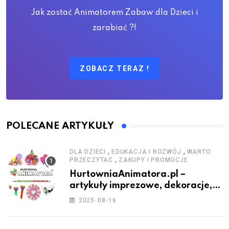
Jak zostać Animatorem Zabaw dla Dzieci i
zarabiać ?!
ZOBACZ TERAZ !
POLECANE ARTYKUŁY
,
,
DLA DZIECI
EDUKACJA I ROZWÓJ
WARTO
,
PRZECZYTAĆ
ZAKUPY I PROMOCJE
HurtowniaAnimatora.pl –
artykuły imprezowe, dekoracje,
stroje i akcesoria dla animatorów
2025-08-16