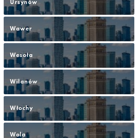
Ursynów
Wawer
Wesoła
Wilanów
Włochy
Wola