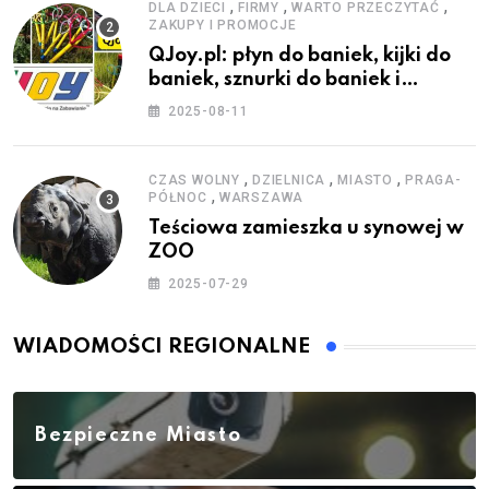
,
,
,
DLA DZIECI
FIRMY
WARTO PRZECZYTAĆ
ZAKUPY I PROMOCJE
QJoy.pl: płyn do baniek, kijki do
baniek, sznurki do baniek i
zestawy do baniek
2025-08-11
,
,
,
CZAS WOLNY
DZIELNICA
MIASTO
PRAGA-
,
PÓŁNOC
WARSZAWA
Teściowa zamieszka u synowej w
ZOO
2025-07-29
WIADOMOŚCI REGIONALNE
Bezpieczne Miasto