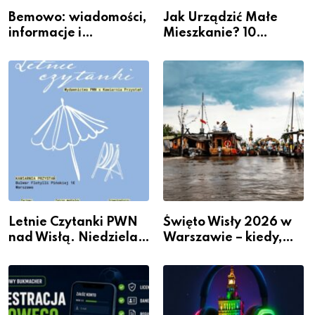
Bemowo: wiadomości,
Jak Urządzić Małe
informacje i
Mieszkanie? 10
wydarzenia z dzielnicy
Sposobów Na Więcej
Przestrzeni Bez
Kosztownego Remontu
Letnie Czytanki PWN
Święto Wisły 2026 w
nad Wisłą. Niedziela z
Warszawie – kiedy,
książką, kawą i chwilą
gdzie i co się będzie
dla siebie
działo 2 sierpnia