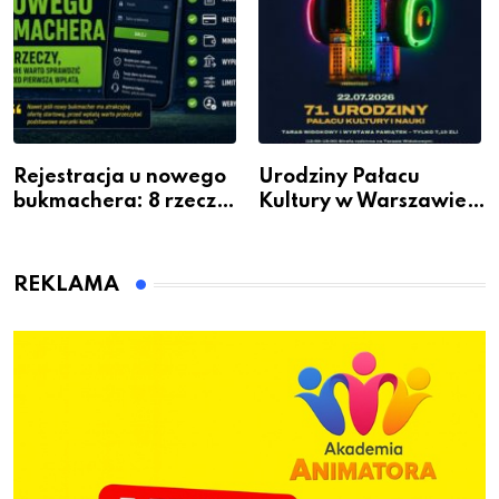
Rejestracja u nowego
Urodziny Pałacu
bukmachera: 8 rzeczy,
Kultury w Warszawie –
które warto sprawdzić
skorzystaj z
przed pierwszą wpłatą
urodzinowych atrakcji!
REKLAMA