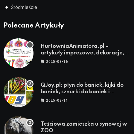
●
Śródmieście
Polecane Artykuły
HurtowniaAnimatora.pl –
artykuły imprezowe, dekoracje,
stroje i akcesoria dla animatorów
2025-08-16
QJoy.pl: płyn do baniek, kijki do
baniek, sznurki do baniek i
zestawy do baniek
2025-08-11
Teściowa zamieszka u synowej w
ZOO