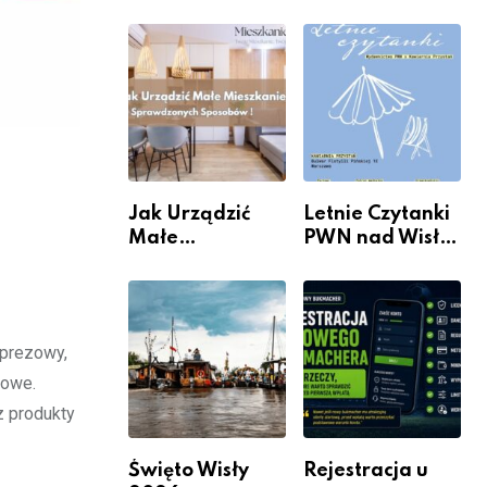
rzeczywistość”
informacje i
w Galerii XX1
wydarzenia z
dzielnicy
Jak Urządzić
Letnie Czytanki
Małe
PWN nad Wisłą.
Mieszkanie? 10
Niedziela z
Sposobów Na
książką, kawą i
Więcej
chwilą dla
Przestrzeni Bez
siebie
mprezowy,
Kosztownego
Remontu
mowe.
z produkty
Święto Wisły
Rejestracja u