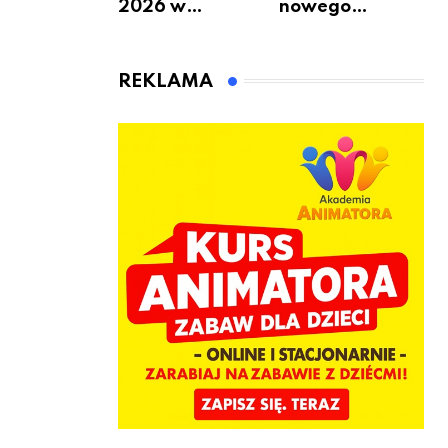
2026 w
nowego
Warszawie –
bukmachera: 8
kiedy, gdzie i co
rzeczy, które
się będzie działo
warto
REKLAMA
2 sierpnia
sprawdzić przed
pierwszą
wpłatą