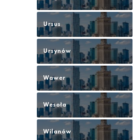
Ursus
Ursynów
Wawer
Wesoła
Wilanów