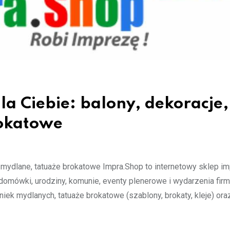
la Ciebie: balony, dekoracje,
rokatowe
ki mydlane, tatuaże brokatowe Impra.Shop to internetowy sklep i
omówki, urodziny, komunie, eventy plenerowe i wydarzenia fir
niek mydlanych, tatuaże brokatowe (szablony, brokaty, kleje) ora