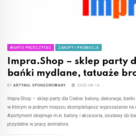
WARTO PRZECZYTAĆ
ZAKUPY I PROMOCJE
Impra.Shop – sklep party d
bańki mydlane, tatuaże b
BY
ARTYKUŁ SPONSOROWANY
2025-08-16
Impra.Shop – sklep party dla Ciebie: balony, dekoracje, bań
w którym w jednym miejscu skompletujesz wyposażenie na d
Asortyment obejmuje m.in. balony i akcesoria, zestawy do ba
przydatne w pracy animatora.