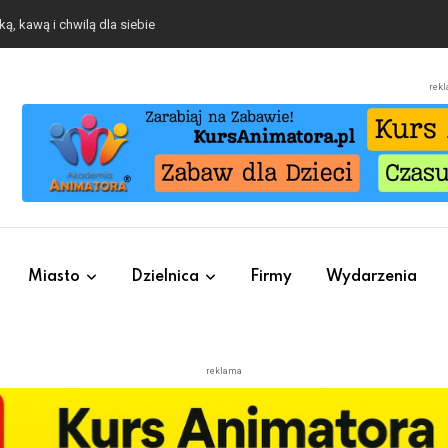
ą, kawą i chwilą dla siebie
rek
Miasto
Dzielnica
Firmy
Wydarzenia
reklama